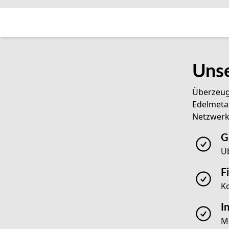
Unse
Überzeuge
Edelmetal
Netzwerk
G
Üb
F
Ko
I
M