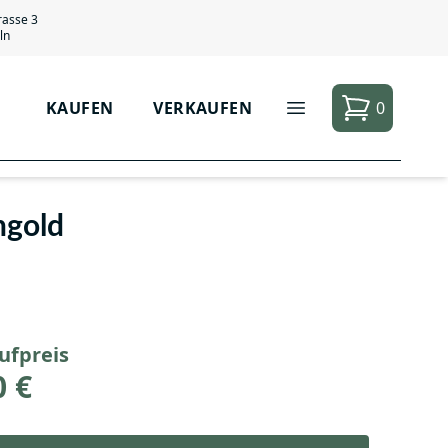
rasse 3
ln
KAUFEN
VERKAUFEN
0
hgold
ufpreis
0 €