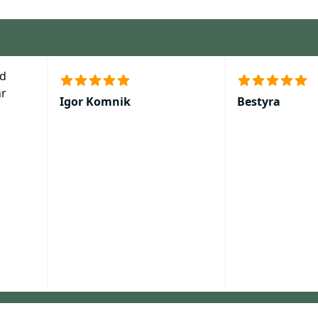
nd
hr
Igor Komnik
Bestyra