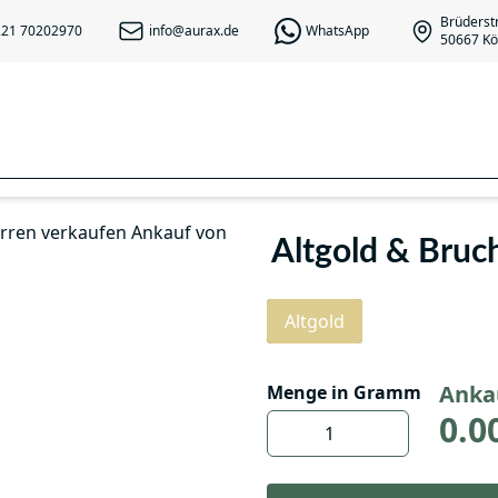
Brüderst
21 70202970
info@aurax.de
WhatsApp
50667 Kö
Altgold & Bruc
Altgold
Anka
Menge in Gramm
0.0