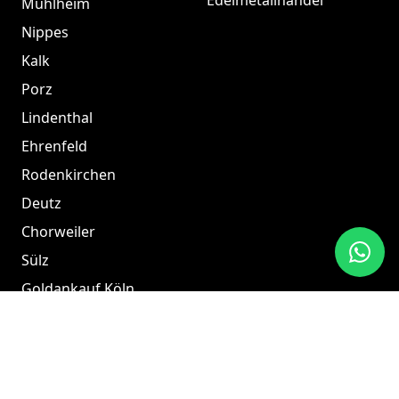
Edelmetallhandel
Mühlheim
Nippes
Kalk
Porz
Lindenthal
Ehrenfeld
Rodenkirchen
Deutz
Chorweiler
Sülz
Goldankauf Köln
Goldankauf Köln
Innenstadt
Soziale Netzwerke